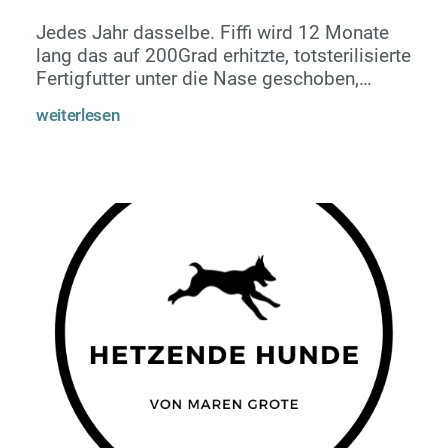
Jedes Jahr dasselbe. Fiffi wird 12 Monate
lang das auf 200Grad erhitzte, totsterilisierte
Fertigfutter unter die Nase geschoben,
hinterher noch ein leckeres Schweineohr aus
weiterlesen
chinesischer Fabrikation, durcherhitzt bis
zum Ende, eingeölt mit Aroma und
Farbstoffen, bis die sprichwörtliche
Schwarte kracht.Aber wehe, weeeehe es
spricht einer von Eierlikör, um Silvester selig
beduselt zu schlafen.Alkohol für Hunde?
Unfassbar, Leberversagen, sofort!Drog...