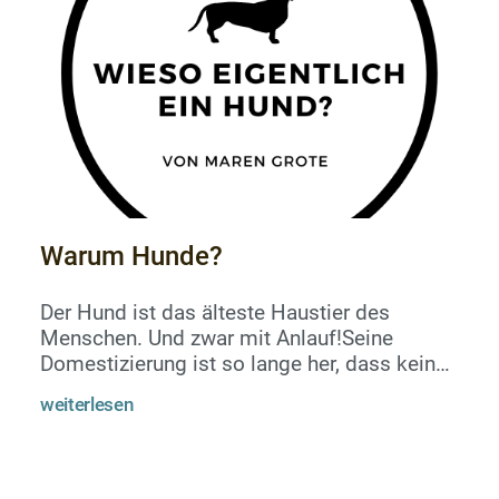
Situationen und Informationen besser...
Warum Hunde?
Der Hund ist das älteste Haustier des
Menschen. Und zwar mit Anlauf!Seine
Domestizierung ist so lange her, dass kein
anderes Tier ähnlich lange mit
weiterlesen
uns&nbsp;zusammen lebt. Noch wissen wir
nicht genau, ob der Wolf zum Menschen
kam oder&nbsp;der Mensch zum Wolf. Wir
werden sicher irgendwann mehr