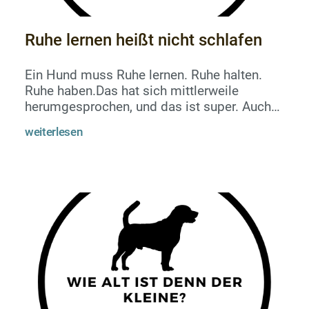
Ruhe lernen heißt nicht schlafen
Ein Hund muss Ruhe lernen. Ruhe halten.
Ruhe haben.Das hat sich mittlerweile
herumgesprochen, und das ist super. Auch
wenn das Bedürfnis von Bewegung und
weiterlesen
Ruhe sehr, sehr individuell ist und sich im
Laufe des Hundelebens stark verändert, so
kann man doch festhalten, dass Hunde
grundsätzlich mehr schlafen als Menschen.
Momentan geht man davon aus, dass sie ein
Nachtschlafbedürfnis von ungefähr zwölf
Stunden haben, tagsüber mehr oder weniger
viel...