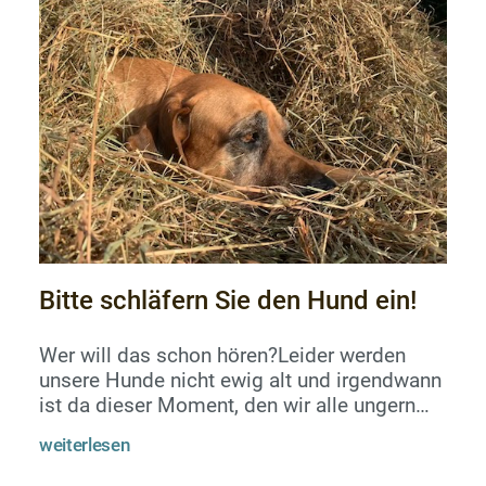
ablegen möchte, sollte einen Korb haben,
der kleiner und bequemer ist. Wer mantrailt,
braucht ei...
Bitte schläfern Sie den Hund ein!
Wer will das schon hören?Leider werden
unsere Hunde nicht ewig alt und irgendwann
ist da dieser Moment, den wir alle ungern
sehen. Der Moment, in dem man eine
weiterlesen
Entscheidung zu Gunsten des Hundes
treffen muss. Ich kenne diese furchtbaren