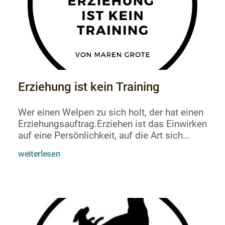
Erziehung ist kein Training
Wer einen Welpen zu sich holt, der hat einen
Erziehungsauftrag.Erziehen ist das Einwirken
auf eine Persönlichkeit, auf die Art sich
grundsätzlich zu verhalten, zu denken und im
weiterlesen
Sozialkontakt mit anderen zu
benehmen.Erziehen kann man nur jemanden,
der so jung ist, dass seine Persönlichkeit
noch nicht vollständig gefestigt ist. Wir
sprechen zwar umgangssprachlich auch bei
erwachsenden Hunden von Erziehung, das