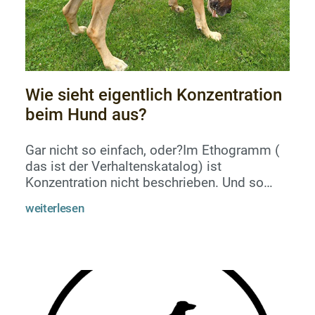
Wie sieht eigentlich Konzentration
beim Hund aus?
Gar nicht so einfach, oder?Im Ethogramm (
das ist der Verhaltenskatalog) ist
Konzentration nicht beschrieben. Und so
kommt es immer wieder dazu, dass wir eine
weiterlesen
hohe Motivation mit Konzentration
gleichsetzen.Ein aufgeregt freudig
wuselnder Hund möchte vielleicht gern
lernen, ein Problem zu lösen und zu
verstehen. Aber ist es einfach zu lernen,
wenn man aufgeregt ist?Ja und
nein.Emotionale Beteiligung macht, dass