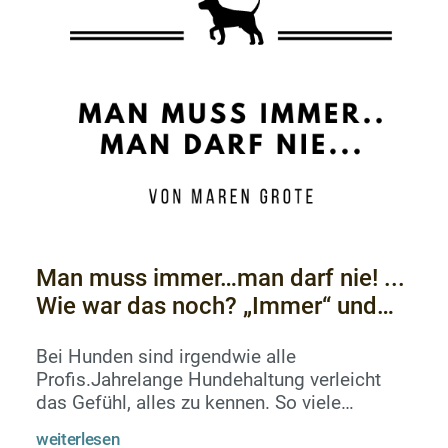
von&nbsp;Hunden. Dem Briefträger ins Bein
ein paar blutige Löcher zu beißen ist normal.
Den&nbsp;Besuch anzuknurren, zu b...
Man muss immer…man darf nie! ...
Wie war das noch? „Immer“ und
„nie“ gibt´s nimmer und nie!?
Bei Hunden sind irgendwie alle
Profis.Jahrelange Hundehaltung verleicht
das Gefühl, alles zu kennen. So viele
Informationen im Netz geben den Anschein,
weiterlesen