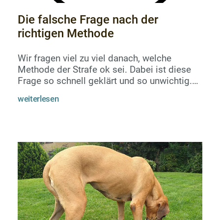
Die falsche Frage nach der
richtigen Methode
Wir fragen viel zu viel danach, welche
Methode der Strafe ok sei. Dabei ist diese
Frage so schnell geklärt und so unwichtig.
Denn das Ganze ist viel komplexer und ob
weiterlesen
es Strafen in der Erziehung braucht, steht
nach allem was wir wissen gar nicht zur
Debatte. Es ist aber auch nicht die Frage,
welche Methoden es braucht. Zumindest
wenn sich alles im Rahmen dessen abspielt,
was das Tierschutzgesetz sowieso vorgibt
und was den meisten Menschen auch...