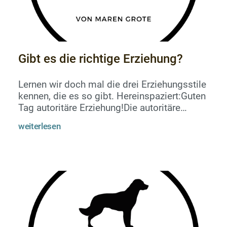
Gibt es die richtige Erziehung?
Lernen wir doch mal die drei Erziehungsstile
kennen, die es so gibt. Hereinspaziert:Guten
Tag autoritäre Erziehung!Die autoritäre
Erziehung gilt als veraltet. Sie sorgt zwar für
weiterlesen
ein hohes Maß an Anpassung, aber nicht für
ein seelisches Wohlbefinden und auch nicht
für eine gesunde Entfaltung der individuellen
Persönlichkeit.Autoritäre Erziehung
bedeutet, dass ausschließlich auf strenges
Einhalten von Regeln bestanden wird und
deren Missachtung har...