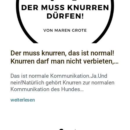
Der muss knurren, das ist normal!
Knurren darf man nicht verbieten,
nie!
Das ist normale Kommunikation.Ja.Und
nein!Natürlich gehört Knurren zur normalen
Kommunikation des Hundes
dazu.&nbsp;Genaugenommen gehört es,
weiterlesen
wenn es denn ein drohendes Knurren ist,
zumAggressionsverhalten und damit zum
Sozialverhalten.So weit so richtig. Beißen ist
übrigens auch normal und gehört zur
aggressiven Kommunikation