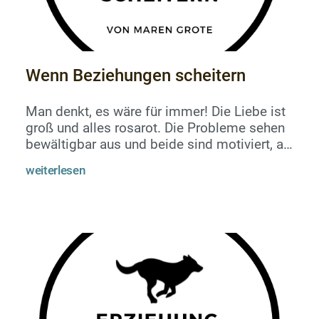
Wenn Beziehungen scheitern
Man denkt, es wäre für immer! Die Liebe ist
groß und alles rosarot. Die Probleme sehen
bewältigbar aus und beide sind motiviert, an
sich zu arbeiten. Denken, sie könnten den
weiterlesen
anderen bestimmt ändern. Ihn zähmen und
erziehen und gegen alle Unkenrufe von
außen eine tolle Beziehung voller Liebe
führen.Und dann kommt das echte Leben.
Charaktere prallen aufeinander und es wird
deutlich: so einfach ändert es sich nicht.
Manche Dinge sind so wie sie sind...