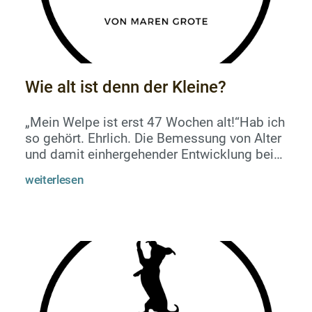
Wie alt ist denn der Kleine?
„Mein Welpe ist erst 47 Wochen alt!“Hab ich
so gehört. Ehrlich. Die Bemessung von Alter
und damit einhergehender Entwicklung bei
Hunden ist irgendwie aus dem Ruder
weiterlesen
gelaufen. Bei kleinen Kindern spricht man
lange in Wochen, wenn man ihr Alter erklären
will. So ein Kind entwickelt sich auch
vergleichsweise sehr, sehr langsam. Nur mal
als Vergleich: Ein Menschenbaby ist mit
sechs Monaten für gewöhnlich noch ein
Säugling, ernährt sich also einzig...