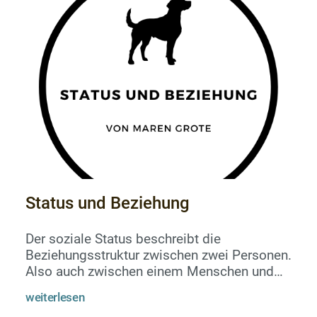
Menschen oder Möbelstücke. Ja, das fühlt
sich gut an und ja, wenn der Welpe das mal
ausprobiert, ist es nicht so wild. Un...
Status und Beziehung
Der soziale Status beschreibt die
Beziehungsstruktur zwischen zwei Personen.
Also auch zwischen einem Menschen und
einem Hund.Hoher Status gibt dem, der ihn
weiterlesen
hat, Privilegien und damit Macht.Die Macht,