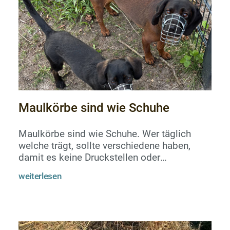
Maulkörbe sind wie Schuhe
Maulkörbe sind wie Schuhe. Wer täglich
welche trägt, sollte verschiedene haben,
damit es keine Druckstellen oder
Fehlbelastungen gibt. Gute Maulkörbe
weiterlesen
kosten, genau wie gute Schuhe, mehr Geld,
und wer daran spart, hat schnell irgendwo
ein Loch mehr.Wer Sport mit dem Hund
macht, sollte einen extra tiefen Korb für
Sport haben. Wer den Hund damit irgendwo