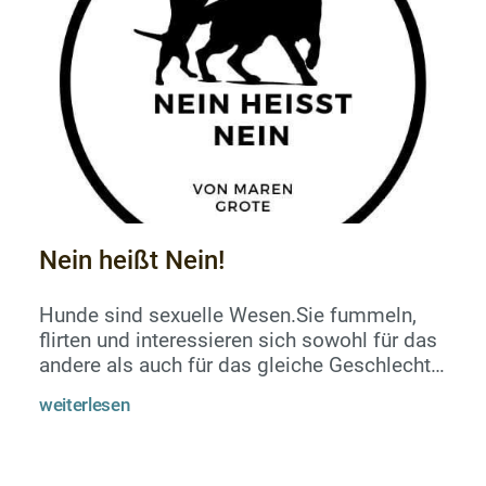
ist aber eigentlich falsch.Genauso wie...
Nein heißt Nein!
Hunde sind sexuelle Wesen.Sie fummeln,
flirten und interessieren sich sowohl für das
andere als auch für das gleiche Geschlecht.
Sie nutzen sexuelle Gesten als
weiterlesen
Machtdemonstration und können sogar
richtig ekelhafte und übergriffige Formen
von Sexualverhalten an den Tag legen, bei