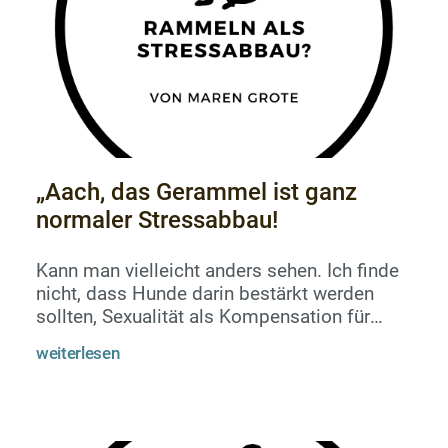
„Aach, das Gerammel ist ganz
normaler Stressabbau!
Kann man vielleicht anders sehen. Ich finde
nicht, dass Hunde darin bestärkt werden
sollten, Sexualität als Kompensation für
soziale Inkompetenz zu nutzen. Meine
weiterlesen
Meinung.Es gibt Hunde, die ausschließlich
damit beschäftigt sind, bei anderen Hunden
aufzureiten. Sie rammeln alles, was vier
Beine hat und oft auch die Beine ihrer