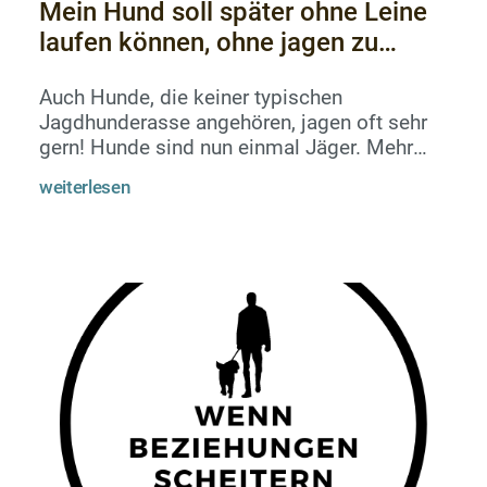
Mein Hund soll später ohne Leine
laufen können, ohne jagen zu
gehen!
Auch Hunde, die keiner typischen
Jagdhunderasse angehören, jagen oft sehr
gern! Hunde sind nun einmal Jäger. Mehr
oder weniger intensiv ausgeprägt.Das
weiterlesen
permanente Führen an der Leine ist da
genauso „gemein“, oder „nicht gemein“,wie
das Unterbinden von Jagdverhalten beim
Spaziergang.Wer nicht einfach jagen geht,
der genießt größere Freiheit. Da muss
abgewogen werden, was den größeren
Nutzen für den Hund hat.Und auch Hunde,
die als Jagdhunde gezücht...