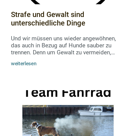
Strafe und Gewalt sind
unterschiedliche Dinge
Und wir müssen uns wieder angewöhnen,
das auch in Bezug auf Hunde sauber zu
trennen. Denn um Gewalt zu vermeiden,
müssen wir uns intensiv damit
weiterlesen
auseinandersetzen, was das eigentlich ist
und was es nicht ist. Wie man Grenzen
setzen kann und nicht vermeiden muss, aus
Angst, etwas falsch zu machen. Gewalt und
Strafe sind definierte Begriffe und keine
Frage der Meinung oder persönlichen
Einstellung.OB man Strafe bewusst
anwendet, ist eine Frage der M...