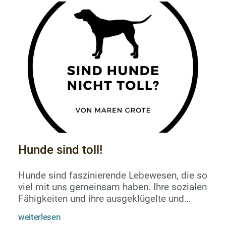
wissen.&nbsp;Was wir wissen ist aber,
warum wir jetzt einen Hund haben ... oder?
Hat sich eigentlich schon mal jemand
Gedanken darüber gemacht, wieso er ode...
Hunde sind toll!
Hunde sind faszinierende Lebewesen, die so
viel mit uns gemeinsam haben. Ihre sozialen
Fähigkeiten und ihre ausgeklügelte und
detaillierte Kommunikation stehen unserer in
weiterlesen
nichts nach. Sie haben Gefühle, gehen